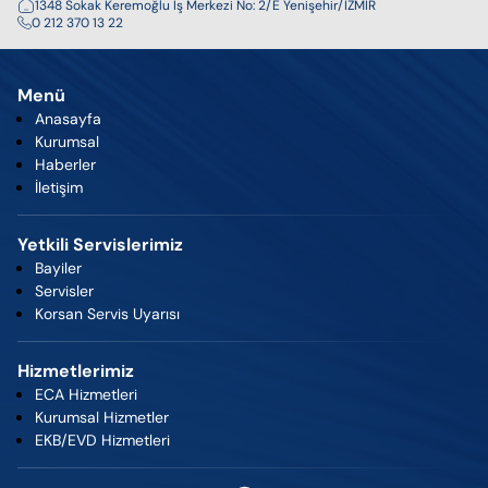
1348 Sokak Keremoğlu İş Merkezi No: 2/E Yenişehir/İZMİR
0 212 370 13 22
Menü
Anasayfa
Kurumsal
Haberler
İletişim
Yetkili Servislerimiz
Bayiler
Servisler
Korsan Servis Uyarısı
Hizmetlerimiz
ECA Hizmetleri
Kurumsal Hizmetler
EKB/EVD Hizmetleri