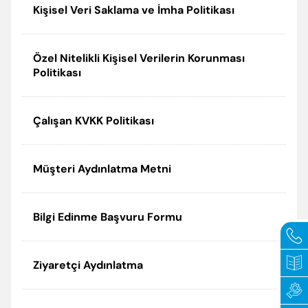
Kişisel Veri Saklama ve İmha Politikası
Politikalarımız
Periyodik Bakımda Yapılanlar
Sertifikalar
Arıza Kodları
Özel Nitelikli Kişisel Verilerin Korunması
Politikası
Elginkan
Enerji Tasarrufu İpuçları
Çalışan KVKK Politikası
Vakfımız
Korsan Servis Uyarısı
Servis Talebi
Müşteri Aydınlatma Metni
Bilgi Edinme Başvuru Formu
Ziyaretçi Aydınlatma