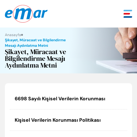
Anasayfa
Geri
Geri
Geri
Geri
Geri
Şikayet, Müracaat ve Bilgilendirme
Mesajı Aydınlatma Metni
Şikayet, Müracaat ve
Hakkımızda
ECA Serel Hizmetleri
Mühendislik Çözümleri
Tüketici Köşesi
İletişim
Bilgilendirme Mesajı
Aydınlatma Metni
Ödüllerimiz
E.C.A. Hizmetleri
EKB/EVD Hizmetleri
Sık Sorulan Sorular
İletişim Bilgileri
Sosyal Sorumluluk
Kurumsal Hizmetler
Tüketici Kanunu
Yetkili Servislik Başvurusu
6698 Sayılı Kişisel Verilerin Korunması
Tarihçe
Garanti Koşulları
İnsan Kaynakları
Misyon ve Vizyon
Satış Sonrası Hizmetler Yönetmeliği
Kişisel Verilerin Korunması Politikası
Temel Değerlerimiz
Faydalı Bilgiler