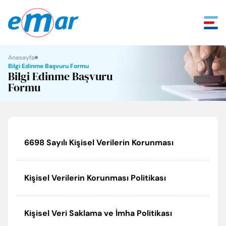
Anasayfa
Geri
Geri
Geri
Geri
Geri
Bilgi Edinme Başvuru Formu
Bilgi Edinme Başvuru
Formu
Hakkımızda
ECA Serel Hizmetleri
Mühendislik Çözümleri
Tüketici Köşesi
İletişim
Ödüllerimiz
E.C.A. Hizmetleri
EKB/EVD Hizmetleri
Sık Sorulan Sorular
İletişim Bilgileri
Sosyal Sorumluluk
Kurumsal Hizmetler
Tüketici Kanunu
Yetkili Servislik Başvurusu
6698 Sayılı Kişisel Verilerin Korunması
Tarihçe
Garanti Koşulları
İnsan Kaynakları
Kişisel Verilerin Korunması Politikası
Misyon ve Vizyon
Satış Sonrası Hizmetler Yönetmeliği
Kişisel Veri Saklama ve İmha Politikası
Temel Değerlerimiz
Faydalı Bilgiler