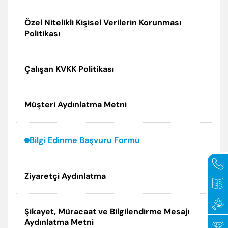
Politikalarımız
Periyodik Bakımda Yapılanlar
Özel Nitelikli Kişisel Verilerin Korunması
Politikası
Sertifikalar
Arıza Kodları
Elginkan
Enerji Tasarrufu İpuçları
Çalışan KVKK Politikası
Vakfımız
Korsan Servis Uyarısı
Müşteri Aydınlatma Metni
Servis Talebi
Bilgi Edinme Başvuru Formu
Ziyaretçi Aydınlatma
Şikayet, Müracaat ve Bilgilendirme Mesajı
Aydınlatma Metni