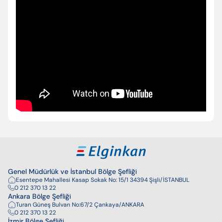
Enter’a basıp arayabilir veya ESC ile kapatabilirsiniz
Genel Müdürlük ve İstanbul Bölge Şefliği
Esentepe Mahallesi Kasap Sokak No: 15/1 34394 Şişli/İSTANBUL
0 212 370 13 22
Ankara Bölge Şefliği
Turan Güneş Bulvarı No:67/2 Çankaya/ANKARA
0 212 370 13 22
İzmir Bölge Şefliği