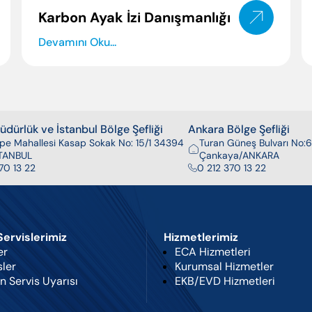
Karbon Ayak İzi Danışmanlığı
Devamını Oku...
dürlük ve İstanbul Bölge Şefliği
Ankara Bölge Şefliği
pe Mahallesi Kasap Sokak No: 15/1 34394
Turan Güneş Bulvarı No:6
İSTANBUL
Çankaya/ANKARA
70 13 22
0 212 370 13 22
 Servislerimiz
Hizmetlerimiz
er
ECA Hizmetleri
sler
Kurumsal Hizmetler
n Servis Uyarısı
EKB/EVD Hizmetleri