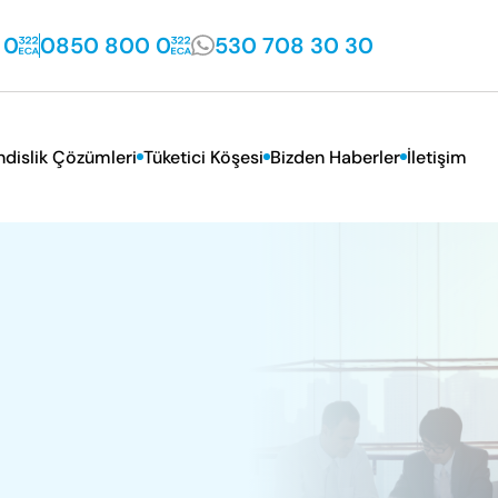
 0
0850 800 0
530 708 30 30
dislik Çözümleri
Tüketici Köşesi
Bizden Haberler
İletişim
VD Hizmetleri
Sık Sorulan Sorular
İletişim Bilgileri
sal Hizmetler
Tüketici Kanunu
Yetkili Servislik Başv
Garanti Koşulları
İnsan Kaynakları
Satış Sonrası Hizmetler Yönetmeliği
Faydalı Bilgiler