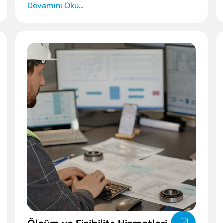
Devamını Oku...
Enter’a basıp ara