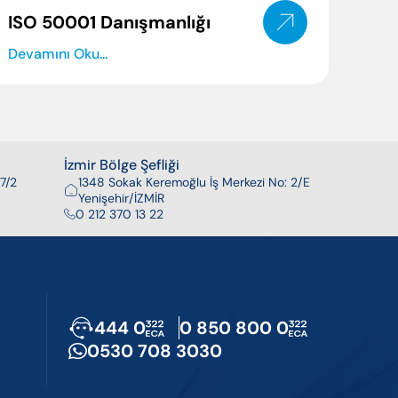
ISO 50001 Danışmanlığı
Devamını Oku...
İzmir Bölge Şefliği
7/2
1348 Sokak Keremoğlu İş Merkezi No: 2/E
Yenişehir/İZMİR
0 212 370 13 22
444 0
0 850 800 0
0530 708 3030