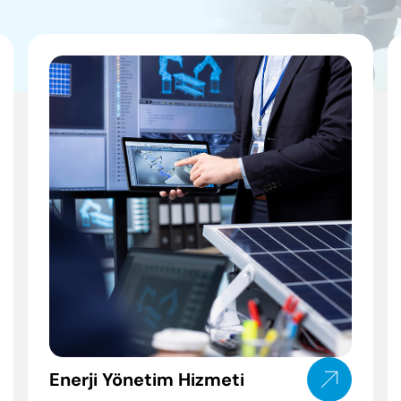
Periyodik Bakımda Yapılanlar
Arıza Kodları
Enerji Tasarrufu İpuçları
Korsan Servis Uyarısı
Servis Talebi
Enerji Yönetim Hizmeti