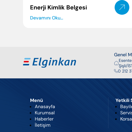
Enerji Kimlik Belgesi
Devamını Oku...
Genel Mü
Esente
Şişli/
0 212 3
Menü
Yetkili
Anasayfa
Bayil
Kurumsal
Servi
Haberler
Korsa
İletişim