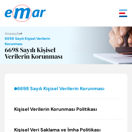
Anasayfa
Geri
Geri
Geri
Geri
Geri
6698 Sayılı Kişisel Verilerin
Korunması
6698 Sayılı Kişisel
Hakkımızda
ECA Serel Hizmetleri
Mühendislik Çözümleri
Tüketici Köşesi
İletişim
Verilerin Korunması
Ödüllerimiz
E.C.A. Hizmetleri
EKB/EVD Hizmetleri
Sık Sorulan Sorular
İletişim Bilgileri
Sosyal Sorumluluk
Kurumsal Hizmetler
Tüketici Kanunu
Yetkili Servislik Başvurusu
6698 Sayılı Kişisel Verilerin Korunması
Tarihçe
Garanti Koşulları
İnsan Kaynakları
Kişisel Verilerin Korunması Politikası
Misyon ve Vizyon
Satış Sonrası Hizmetler Yönetmeliği
Temel Değerlerimiz
Faydalı Bilgiler
Kişisel Veri Saklama ve İmha Politikası