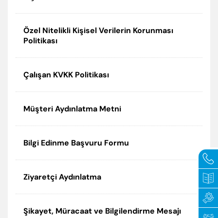
Politikalarımız
Periyodik Bakımda Yapılanlar
Özel Nitelikli Kişisel Verilerin Korunması
Sertifikalar
Arıza Kodları
Politikası
Elginkan
Enerji Tasarrufu İpuçları
Çalışan KVKK Politikası
Vakfımız
Korsan Servis Uyarısı
Müşteri Aydınlatma Metni
Servis Talebi
Bilgi Edinme Başvuru Formu
Ziyaretçi Aydınlatma
Şikayet, Müracaat ve Bilgilendirme Mesajı