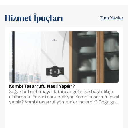
Hizmet İpuçları
Tüm Yazılar
Kombi Tasarrufu Nasıl Yapılır?
Soğuklar bastırmaya, faturalar gelmeye başladıkça
akıllarda iki önemli soru beliriyor. Kombi tasarrufu nasıl
yapılır? Kombi tasarruf yöntemleri nelerdir? Doğalgaz
kullanımında tasarruf yapmak, faturayı azaltan
yöntemlerden biri ve oldukça etkili ancak bu konuda
çok yanlış bilgilendirmeler yapılıyor ve tasarruf
sağlamak isterken daha fazla doğalgaz faturasına
maruz kalabiliyoruz. Dilerseniz madde madde kombi