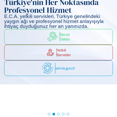
Türkiye'nin Her Noktasında
Profesyonel Hizmet
Politikalarımız
Periyodik Bakımda Yapılanlar
E.C.A. yetkili servisleri, Türkiye genelindeki
yaygın ağı ve profesyonel hizmet anlayışıyla
Sertifikalar
Arıza Kodları
ihtiyaç duyduğunuz her an yanınızda.
Servis
Elginkan
Enerji Tasarrufu İpuçları
Talebi
Vakfımız
Korsan Servis Uyarısı
Yetkili
Servisler
Servis Talebi
servis.gov.tr