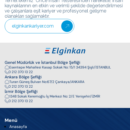
Temel ilkemiz "Önce İnsan" felsefesinden hareketle, insan
kaynaklarının en etkin ve verimli şekilde değerlendirilmesi
ve çalışanlara eşit kariyer ve profesyonel gelişme
olanakları sağlamaktır.
elginkankariyer.com
Genel Müdürlük ve İstanbul Bölge Şefliği
Esentepe Mahallesi Kasap Sokak No: 15/1 34394 Şişli/İSTANBUL
0 212 370 13 22
Ankara Bölge Şefliği
Turan Güneş Bulvarı No:67/2 Çankaya/ANKARA
0 212 370 13 22
İzmir Bölge Şefliği
1348 Sokak Keremoğlu İş Merkezi No: 2/E Yenişehir/İZMİR
0 212 370 13 22
Menü
Anasayfa