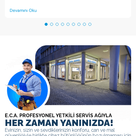
tasarrufu nasıl yapılır? Bu sorunun cevabını arayalım.
Devamını Oku
E.C.A. PROFESYONEL YETKİLİ SERVİS AĞIYLA
HER ZAMAN YANINIZDA!
Evinizin, sizin ve sevdiklerinizin konforu, can ve mal
güvenliğiyle birlikte cihaz bütünlüğünün bozulmaması için