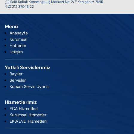
1348 Sokak Keremoğlu İş Merkezi No: 2/E Yenişehir/İZMİR
0 212 370 13 22
Menü
Anasayfa
Kurumsal
Haberler
İletişim
Yetkili Servislerimiz
Bayiler
Servisler
Korsan Servis Uyarısı
Hizmetlerimiz
ECA Hizmetleri
Kurumsal Hizmetler
EKB/EVD Hizmetleri