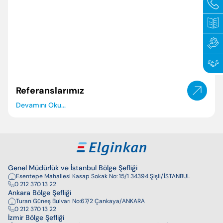
Politikalarımız
Periyodik Bakımda Yapılanlar
Sertifikalar
Arıza Kodları
Elginkan
Enerji Tasarrufu İpuçları
Referanslarımız
Vakfımız
Korsan Servis Uyarısı
Devamını Oku...
Servis Talebi
Genel Müdürlük ve İstanbul Bölge Şefliği
Esentepe Mahallesi Kasap Sokak No: 15/1 34394 Şişli/İSTANBUL
0 212 370 13 22
Ankara Bölge Şefliği
Turan Güneş Bulvarı No:67/2 Çankaya/ANKARA
0 212 370 13 22
İzmir Bölge Şefliği
Enter’a basıp arayabilir veya ESC ile kapatabilirsiniz