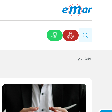
Geri
urusu