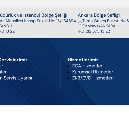
dürlük ve İstanbul Bölge Şefliği
Ankara Bölge Şefliği
pe Mahallesi Kasap Sokak No: 15/1 34394
Turan Güneş Bulvarı No:6
İSTANBUL
Çankaya/ANKARA
70 13 22
0 212 370 13 22
 Servislerimiz
Hizmetlerimiz
er
ECA Hizmetleri
sler
Kurumsal Hizmetler
n Servis Uyarısı
EKB/EVD Hizmetleri
© 2026 Emar Servis
kuruluşudur
tikası
Kullanım Şartları
Kişisel Verilerin Korunması
Bilgi Toplum