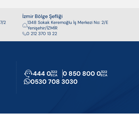
İzmir Bölge Şefliği
7/2
1348 Sokak Keremoğlu İş Merkezi No: 2/E
Yenişehir/İZMİR
0 212 370 13 22
444 0
0 850 800 0
0530 708 3030
u Hizmetleri