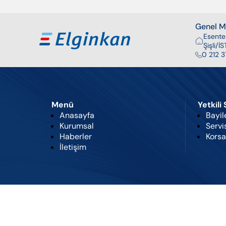
uygun raporlamalar hazırlar. E.C.A., çevreye
duyarlı yaklaşımıyla enerji verimliliğini artırırken
Genel Mü
işletmelere sürdürülebilir bir gelecek için değer
Esente
katar.
Şişli/
0 212 3
Menü
Yetkili
Anasayfa
Bayil
Kurumsal
Servi
Haberler
Korsa
İletişim
Gizlilik Poli