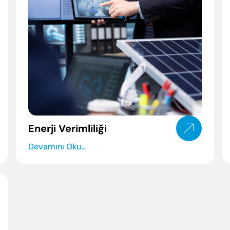
Periyodik Bakımda Yapılanlar
Arıza Kodları
Enerji Tasarrufu İpuçları
Korsan Servis Uyarısı
Servis Talebi
Enerji Verimliliği
Devamını Oku...