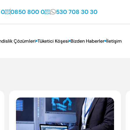
 0
0850 800 0
530 708 30 30
dislik Çözümleri
Tüketici Köşesi
Bizden Haberler
İletişim
VD Hizmetleri
Sık Sorulan Sorular
İletişim Bilgileri
sal Hizmetler
Tüketici Kanunu
Yetkili Servislik Başv
Garanti Koşulları
İnsan Kaynakları
Satış Sonrası Hizmetler Yönetmeliği
Faydalı Bilgiler