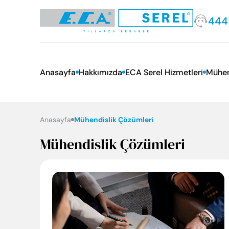
444
Anasayfa
Hakkımızda
ECA Serel Hizmetleri
Mühen
Ödüllerimiz
E.C.A. Hizmetleri
EKB/E
Anasayfa
Mühendislik Çözümleri
Sosyal Sorumluluk
Kurum
Mühendislik Çözümleri
Tarihçe
Misyon ve Vizyon
Temel Değerlerimiz