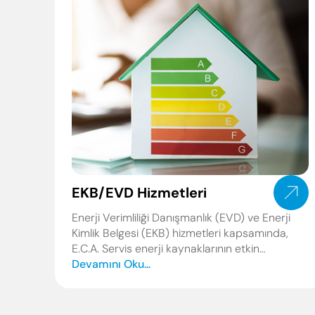
EKB/EVD Hizmetleri
Enerji Verimliliği Danışmanlık (EVD) ve Enerji
Kimlik Belgesi (EKB) hizmetleri kapsamında,
E.C.A. Servis enerji kaynaklarının etkin
kullanımını destekleyen profesyonel çözümler
Devamını Oku...
sunar. Uzman mühendis ekibimiz, binalarda ve
tesislerde enerji tüketimini analiz eder, tasarruf
potansiyellerini belirler ve yasal gerekliliklere