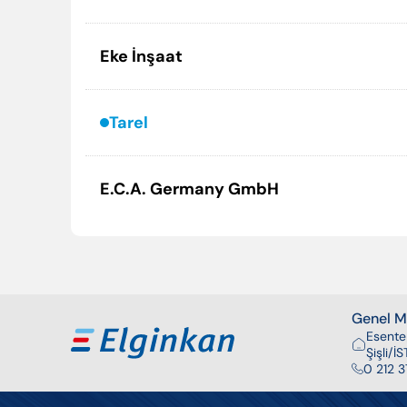
Eke İnşaat
Tarel
E.C.A. Germany GmbH
Genel Mü
Esente
Şişli/
0 212 3