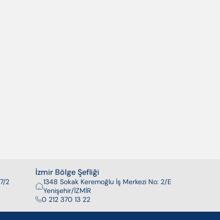
İzmir Bölge Şefliği
7/2
1348 Sokak Keremoğlu İş Merkezi No: 2/E
Yenişehir/İZMİR
0 212 370 13 22