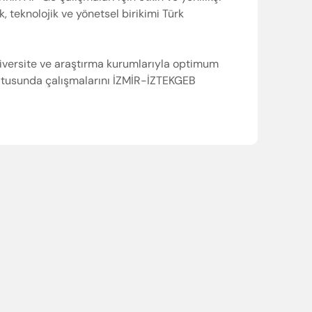
 teknolojik ve yönetsel birikimi Türk
iversite ve araştırma kurumlarıyla optimum
ltusunda çalışmalarını İZMİR-İZTEKGEB
yabilir veya ESC ile kapatabilirsiniz