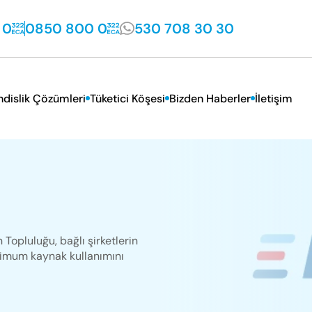
 0
0850 800 0
530 708 30 30
dislik Çözümleri
Tüketici Köşesi
Bizden Haberler
İletişim
VD Hizmetleri
Sık Sorulan Sorular
İletişim Bilgileri
sal Hizmetler
Tüketici Kanunu
Yetkili Servislik Başv
Garanti Koşulları
İnsan Kaynakları
Topluluğu, bağlı şirketlerin
optimum kaynak kullanımını
Satış Sonrası Hizmetler Yönetmeliği
Faydalı Bilgiler