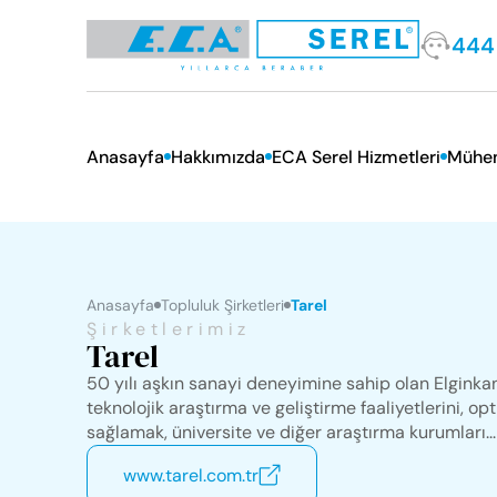
444
Anasayfa
Hakkımızda
ECA Serel Hizmetleri
Mühen
Ödüllerimiz
E.C.A. Hizmetleri
EKB/E
Sosyal Sorumluluk
Kurum
Anasayfa
Topluluk Şirketleri
Tarel
Şirketlerimiz
Tarel
Tarihçe
50 yılı aşkın sanayi deneyimine sahip olan Elginkan 
teknolojik araştırma ve geliştirme faaliyetlerini, 
Misyon ve Vizyon
sağlamak, üniversite ve diğer araştırma kurumları...
Temel Değerlerimiz
www.tarel.com.tr