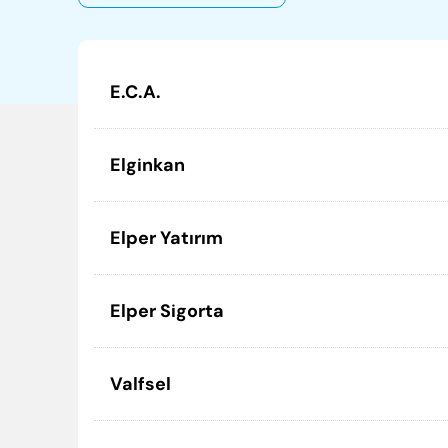
Politikalarımız
Sertifikalar
E.C.A.
Elginkan
Elginkan
Vakfımız
Elper Yatırım
Elper Sigorta
Valfsel