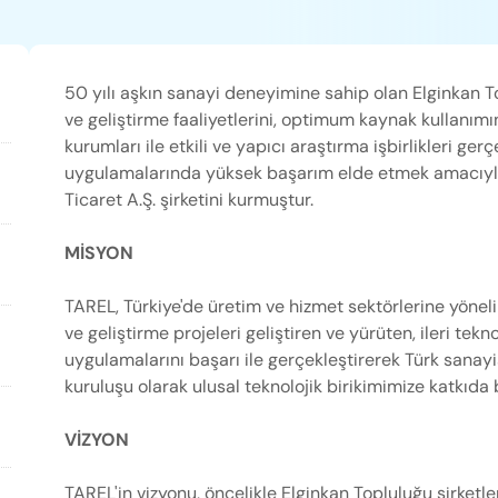
Periyodik Bakımda Yapılanlar
Arıza Kodları
50 yılı aşkın sanayi deneyimine sahip olan Elginkan To
ve geliştirme faaliyetlerini, optimum kaynak kullanımı
kurumları ile etkili ve yapıcı araştırma işbirlikleri gerç
Enerji Tasarrufu İpuçları
uygulamalarında yüksek başarım elde etmek amacıyla
Ticaret A.Ş. şirketini kurmuştur.
Korsan Servis Uyarısı
MİSYON
Servis Talebi
TAREL, Türkiye'de üretim ve hizmet sektörlerine yöne
ve geliştirme projeleri geliştiren ve yürüten, ileri tekn
uygulamalarını başarı ile gerçekleştirerek Türk sanayi
kuruluşu olarak ulusal teknolojik birikimimize katkıda
VİZYON
TAREL'in vizyonu, öncelikle Elginkan Topluluğu şirketler