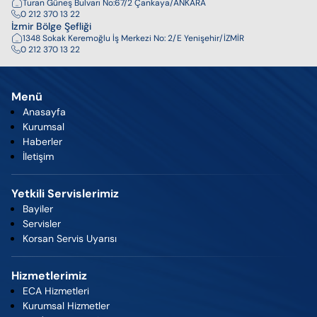
Turan Güneş Bulvarı No:67/2 Çankaya/ANKARA
0 212 370 13 22
İzmir Bölge Şefliği
1348 Sokak Keremoğlu İş Merkezi No: 2/E Yenişehir/İZMİR
0 212 370 13 22
Menü
Anasayfa
Kurumsal
Haberler
İletişim
Yetkili Servislerimiz
Bayiler
Servisler
Korsan Servis Uyarısı
Hizmetlerimiz
ECA Hizmetleri
Kurumsal Hizmetler