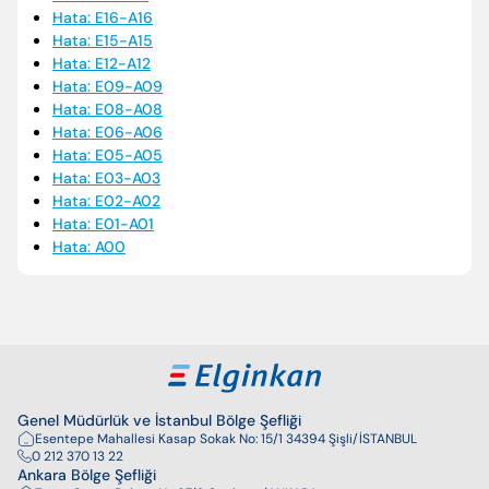
Hata: E16-A16
Enter’a basıp arayabilir veya ESC ile kapatabilirsiniz
Hata: E15-A15
Hata: E12-A12
Hata: E09-A09
Hata: E08-A08
Hata: E06-A06
Hata: E05-A05
Hata: E03-A03
Hata: E02-A02
Hata: E01-A01
Hata: A00
Genel Müdürlük ve İstanbul Bölge Şefliği
Esentepe Mahallesi Kasap Sokak No: 15/1 34394 Şişli/İSTANBUL
0 212 370 13 22
Ankara Bölge Şefliği