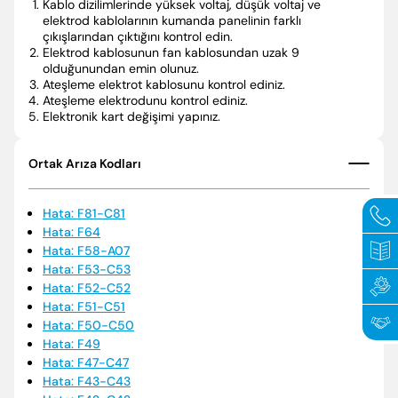
Kablo dizilimlerinde yüksek voltaj, düşük voltaj ve
elektrod kablolarının kumanda panelinin farklı
Politikalarımız
Periyodik Bakımda Yapılanlar
çıkışlarından çıktığını kontrol edin.
Elektrod kablosunun fan kablosundan uzak 9
olduğunundan emin olunuz.
Sertifikalar
Arıza Kodları
Ateşleme elektrot kablosunu kontrol ediniz.
Ateşleme elektrodunu kontrol ediniz.
Elektronik kart değişimi yapınız.
Elginkan
Enerji Tasarrufu İpuçları
Vakfımız
Korsan Servis Uyarısı
Ortak Arıza Kodları
Servis Talebi
Hata: F81-C81
Hata: F64
Hata: F58-A07
Hata: F53-C53
Hata: F52-C52
Hata: F51-C51
Hata: F50-C50
Hata: F49
Hata: F47-C47
Hata: F43-C43