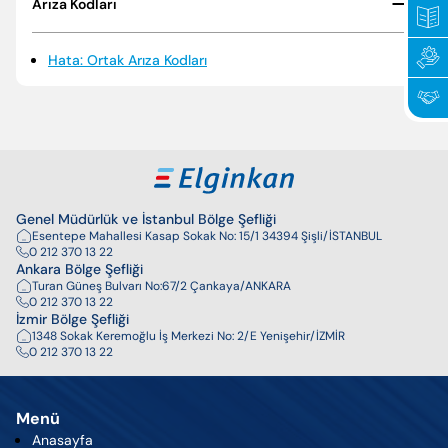
Arıza Kodları
Politikalarımız
Periyodik Bakımda Yapılanlar
Hata: Ortak Arıza Kodları
Sertifikalar
Arıza Kodları
Elginkan
Enerji Tasarrufu İpuçları
Vakfımız
Korsan Servis Uyarısı
Genel Müdürlük ve İstanbul Bölge Şefliği
Servis Talebi
Esentepe Mahallesi Kasap Sokak No: 15/1 34394 Şişli/İSTANBUL
0 212 370 13 22
Ankara Bölge Şefliği
Turan Güneş Bulvarı No:67/2 Çankaya/ANKARA
0 212 370 13 22
İzmir Bölge Şefliği
1348 Sokak Keremoğlu İş Merkezi No: 2/E Yenişehir/İZMİR
0 212 370 13 22
Enter’a basıp arayabilir veya ESC ile kapatabilirsiniz
Menü
Anasayfa